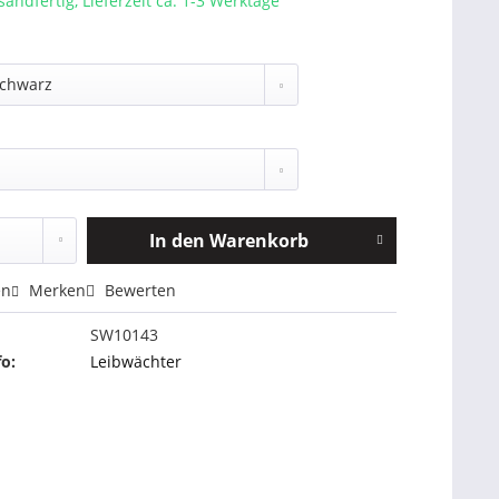
sandfertig, Lieferzeit ca. 1-3 Werktage
In den
Warenkorb
en
Merken
Bewerten
SW10143
fo:
Leibwächter