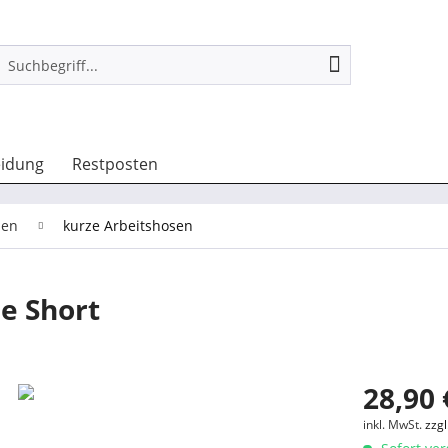
eidung
Restposten
sen
kurze Arbeitshosen
e Short
28,90 
inkl. MwSt.
zzg