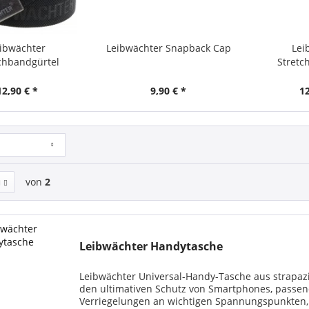
ibwächter
Leibwächter Snapback Cap
Lei
chbandgürtel
Stretc
allschnalle
Kunsts
12,90 € *
9,90 € *
12
von
2
Leibwächter Handytasche
Leibwächter Universal-Handy-Tasche aus strapazi
den ultimativen Schutz von Smartphones, passend
Verriegelungen an wichtigen Spannungspunkten,