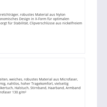
Stretchträger, robustes Material aus Nylon
onomisches Design in X-Form für optimalen
gt für Stabilität, Clipverschlüsse aus nickelfreiem
zeiten, weiches, robustes Material aus Microfaser,
ig, nahtlos, hoher Tragekomfort, vielseitig
Bikertuch, Halstuch, Stirnband, Haarband, Armband
rofaser 130 g/m²