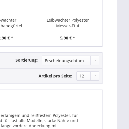
bwächter
Leibwächter Polyester
Leibwächte
hbandgürtel
Messer-Etui
toffschnalle
,90 € *
5,90 € *
6,
Sortierung:
Artikel pro Seite:
erfähigem und reißfestem Polyester, für
 für fast alle Modelle, starke Nähte und
 lange vordere Abdeckung mit