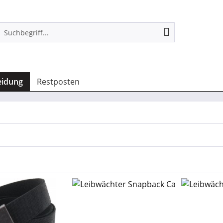
eidung
Restposten