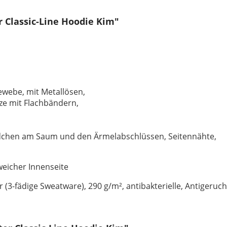
 Classic-Line Hoodie Kim"
ewebe, mit Metallösen,
ze mit Flachbändern,
ndchen am Saum und den Ärmelabschlüssen, Seitennähte,
eicher Innenseite
 (3-fädige Sweatware), 290 g/m², antibakterielle, Antigeruc