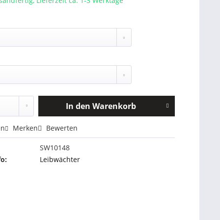
sandfertig, Lieferzeit ca. 1-3 Werktage
In den
Warenkorb
en
Merken
Bewerten
SW10148
fo:
Leibwächter